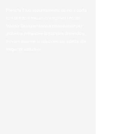
Prenota il tuo appuntamento da noi e porta
con te foto e misure orientative! I nostri
Interior Designer sono a disposizione per
aiutarti a sviluppare la tua idea di arredo e
trovare insieme la soluzione più adatta alle
esigenze abitative.
Vieni a trovarci in azienda per
avere il miglior preventivo.
Per noi è importante avere a disposizione
tutte le informazioni e poterle condividere
con voi per darvi un'idea, anche
approssimativa, dei costi.
Ci sono numerosi fattori che influenzano la
variazione dei costi come: