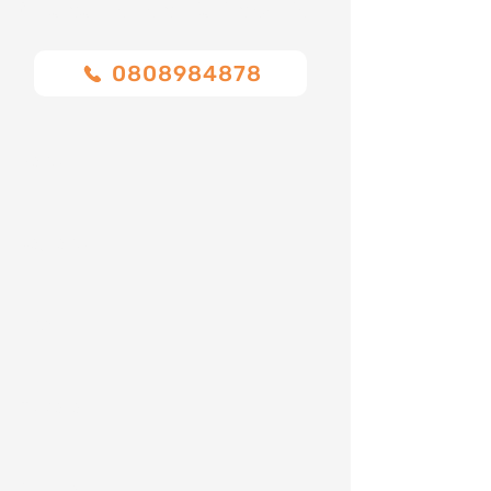
Chiamaci o compila il modulo
0808984878
Nome
Cognome
Email
Telefono
Indirizzo