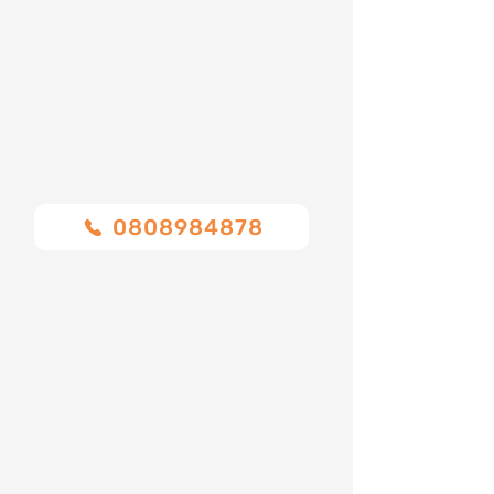
con voi per darvi un'idea, anche
approssimativa, dei costi.
Ci sono numerosi fattori che influenzano la
variazione dei costi come:
Chiamaci o compila il modulo
0808984878
Nome
Cognome
Email