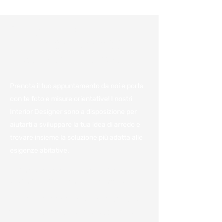
Consulenza e
preventivo gratuiti:
Fissa un appuntamento
Prenota il tuo appuntamento da noi e porta
con te foto e misure orientative! I nostri
Interior Designer sono a disposizione per
aiutarti a sviluppare la tua idea di arredo e
trovare insieme la soluzione più adatta alle
esigenze abitative.
Vieni a trovarci in azienda per
avere il miglior preventivo.
Per noi è importante avere a disposizione
tutte le informazioni e poterle condividere