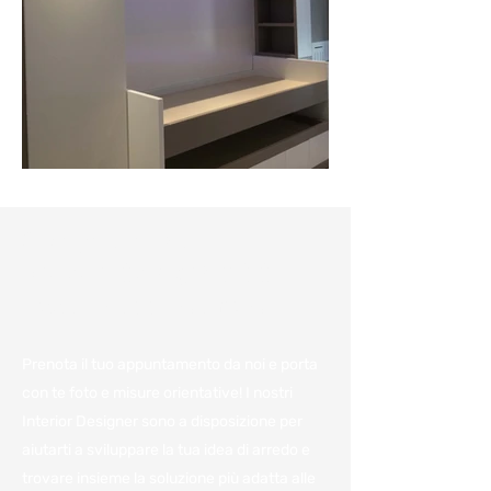
Consulenza e
preventivo gratuiti:
Fissa un appuntamento
Prenota il tuo appuntamento da noi e porta
con te foto e misure orientative! I nostri
Interior Designer sono a disposizione per
aiutarti a sviluppare la tua idea di arredo e
trovare insieme la soluzione più adatta alle