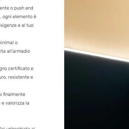
tente o push and
ni, ogni elemento è
sigenze e al tuo
minimal o
vita all'armadio
gno certificato e
uro, resistente e
i finalmente
 e valorizza la
ai un'occhiata ai