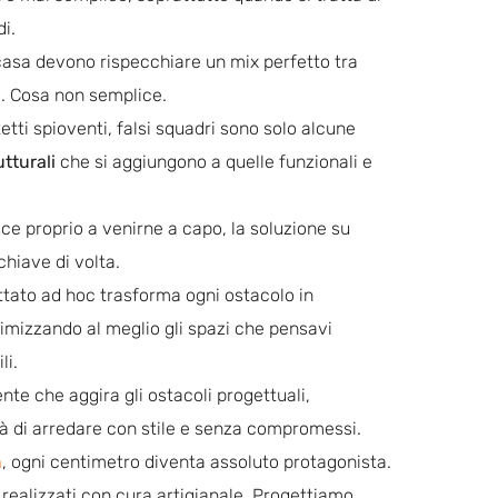
i.
casa devono rispecchiare un mix perfetto tra
le. Cosa non semplice.
etti spioventi, falsi squadri sono solo alcune
utturali
che si aggiungono a quelle funzionali e
ce proprio a venirne a capo, la soluzione su
chiave di volta.
tato ad hoc trasforma ogni ostacolo in
timizzando al meglio gli spazi che pensavi
li.
ente che aggira gli ostacoli progettuali,
tà di arredare con stile e senza compromessi.
n
, ogni centimetro diventa assoluto protagonista.
realizzati con cura artigianale. Progettiamo