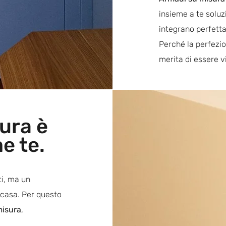
insieme a te soluz
integrano perfetta
Perché la perfezio
merita di essere v
ura è
e te.
ti, ma un
a casa. Per questo
misura
,
.