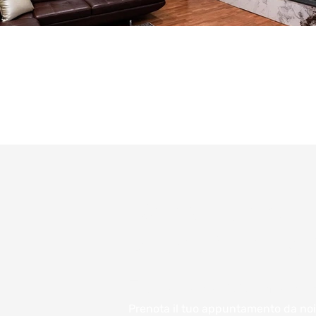
Consulenza e
preventivo gr
Fissa un appuntam
Prenota il tuo appuntamento da noi 