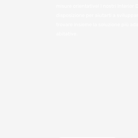
misure orientative! I nostri Interior
disposizione per aiutarti a sviluppar
trovare insieme la soluzione più ada
abitative.
Vieni a trovarci in 
avere il miglior pre
Per noi è importante avere a disposi
informazioni e poterle condividere c
anche approssimativa, dei costi.
Ci sono numerosi fattori che influe
costi come:
Chiamaci o compila