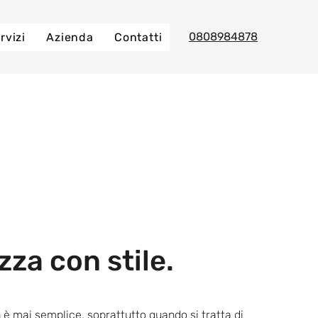
0808984878
rvizi
Azienda
Contatti
za con stile.
è mai semplice, soprattutto quando si tratta di