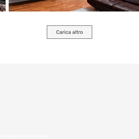
Carica altro
Nome
atuiti:
Email
ento
Indirizzo
e porta con te foto e