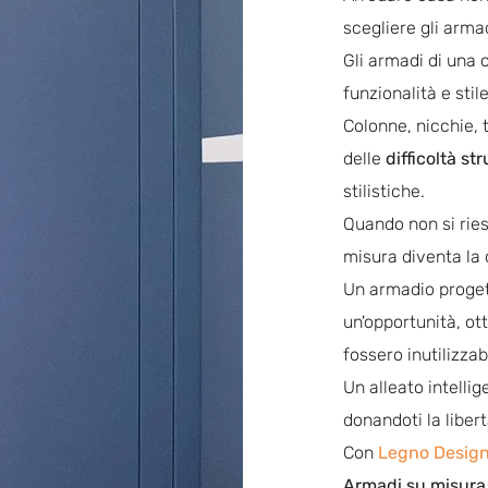
scegliere gli armad
Gli armadi di una 
funzionalità e sti
Colonne, nicchie, t
delle
difficoltà str
stilistiche.
Quando non si ries
misura diventa la 
Un armadio proget
un'opportunità, ot
fossero inutilizzabi
Un alleato intellig
donandoti la liber
Con
Legno Desig
Armadi su misura