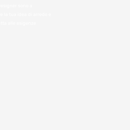
 Designer sono a
e la tua idea di arredo e
Oggetto
tta alle esigenze
Scrivi qui il tuo messaggio..
azienda per
ventivo.
zione tutte le
on voi per darvi un'idea,
nzano la variazione dei
Accetto
termini e condi
 il modulo