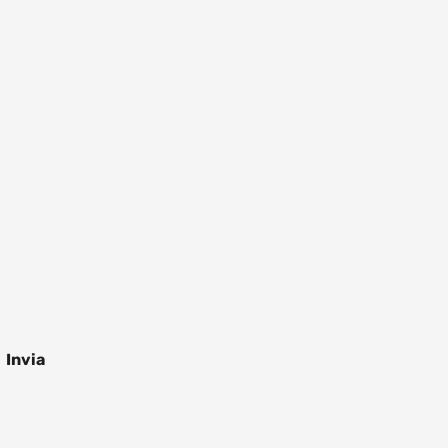
.
zioni
Invia