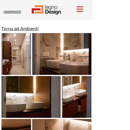
0808984878
Torna ad Ambienti