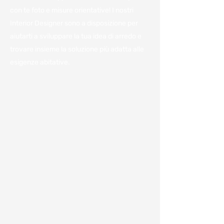
con te foto e misure orientative! I nostri
Interior Designer sono a disposizione per
aiutarti a sviluppare la tua idea di arredo e
trovare insieme la soluzione più adatta alle
esigenze abitative.
Vieni a trovarci in azienda per
avere il miglior preventivo.
Per noi è importante avere a disposizione
tutte le informazioni e poterle condividere
con voi per darvi un'idea, anche
approssimativa, dei costi.
Ci sono numerosi fattori che influenzano la
variazione dei costi come:
Chiamaci o compila il modulo