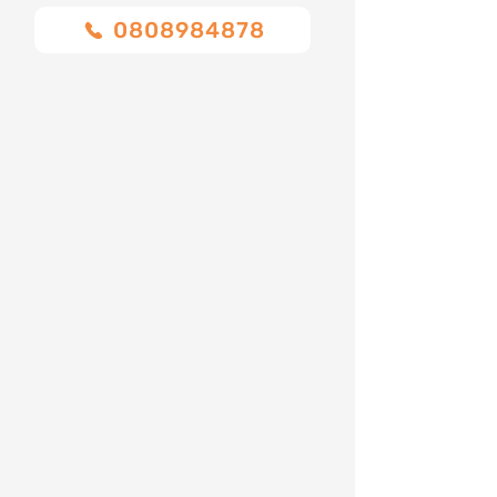
0808984878
Nome
Cognome
Email
Telefono
Indirizzo