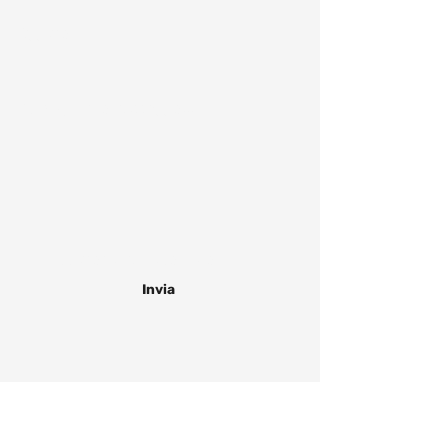
Oggetto
Scrivi qui il tuo messaggio...
Accetto
termini e condizioni
Invia
Sede operativa
Via San Magno, Z.I. - 70033 Corato (BA)
mail:
info@illegnodesign.it