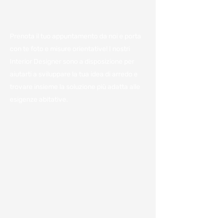
Fissa un appuntamento
Prenota il tuo appuntamento da noi e porta
con te foto e misure orientative! I nostri
Interior Designer sono a disposizione per
aiutarti a sviluppare la tua idea di arredo e
trovare insieme la soluzione più adatta alle
esigenze abitative.
Vieni a trovarci in azienda per
avere il miglior preventivo.
Per noi è importante avere a disposizione
tutte le informazioni e poterle condividere
con voi per darvi un'idea, anche
approssimativa, dei costi.
Ci sono numerosi fattori che influenzano la
variazione dei costi come: