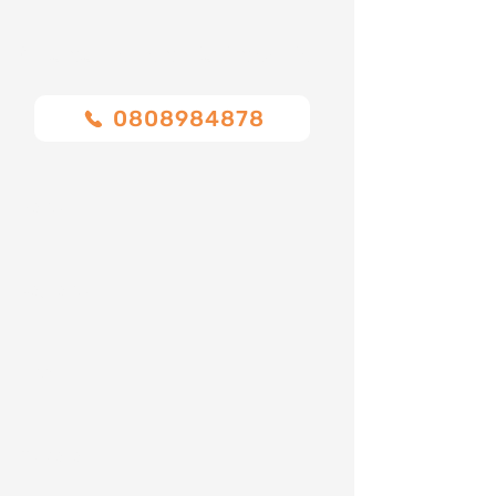
Chiamaci o compila il modulo
0808984878
Nome
Cognome
Email
Telefono