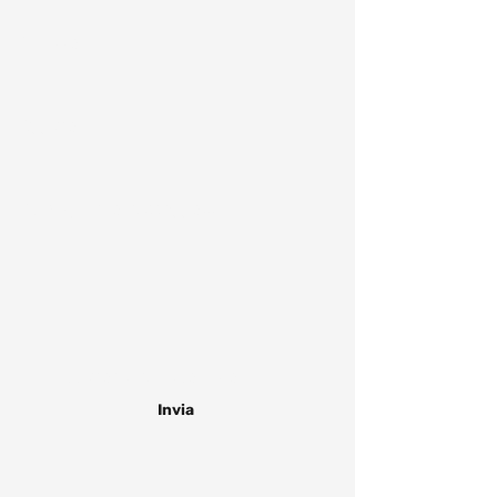
Indirizzo
Oggetto
Scrivi qui il tuo messaggio...
Accetto
termini e condizioni
Invia