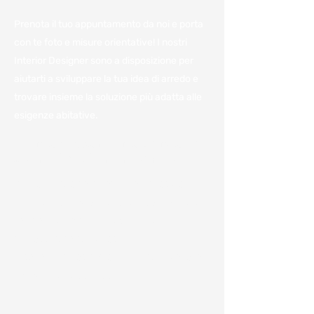
Prenota il tuo appuntamento da noi e porta
con te foto e misure orientative! I nostri
Interior Designer sono a disposizione per
aiutarti a sviluppare la tua idea di arredo e
trovare insieme la soluzione più adatta alle
esigenze abitative.
Vieni a trovarci in azienda per
avere il miglior preventivo.
Per noi è importante avere a disposizione
tutte le informazioni e poterle condividere
con voi per darvi un'idea, anche
approssimativa, dei costi.
Ci sono numerosi fattori che influenzano la
variazione dei costi come: