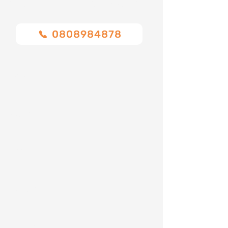
Chiamaci o compila il modulo
0808984878
Nome
Cognome
Email
Telefono
Indirizzo