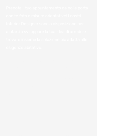
Prenota il tuo appuntamento da noi e porta
con te foto e misure orientative! I nostri
Interior Designer sono a disposizione per
aiutarti a sviluppare la tua idea di arredo e
trovare insieme la soluzione più adatta alle
esigenze abitative.
Vieni a trovarci in azienda per
avere il miglior preventivo.
Per noi è importante avere a disposizione
tutte le informazioni e poterle condividere
con voi per darvi un'idea, anche
approssimativa, dei costi.
Ci sono numerosi fattori che influenzano la
variazione dei costi come: