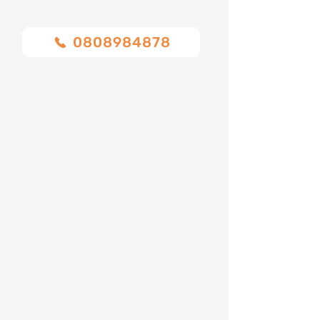
Chiamaci o compila il modulo
0808984878
Nome
Cognome
Email
Telefono
Indirizzo