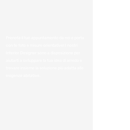
Consulenza e
preventivo gratuiti:
Fissa un appuntamento
Prenota il tuo appuntamento da noi e porta
con te foto e misure orientative! I nostri
Interior Designer sono a disposizione per
aiutarti a sviluppare la tua idea di arredo e
trovare insieme la soluzione più adatta alle
esigenze abitative.
Vieni a trovarci in azienda per
avere il miglior preventivo.
Per noi è importante avere a disposizione
tutte le informazioni e poterle condividere
con voi per darvi un'idea, anche
approssimativa, dei costi.