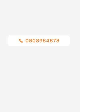
Ci sono numerosi fattori che influenzano la
variazione dei costi come:
Chiamaci o compila il modulo
0808984878
Nome
Cognome
Email