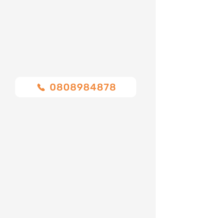
approssimativa, dei costi.
Ci sono numerosi fattori che influenzano la
variazione dei costi come:
Chiamaci o compila il modulo
0808984878
Nome
Cognome
Email