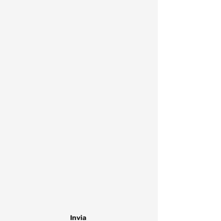
Telefono
Indirizzo
Oggetto
Scrivi qui il tuo messaggio...
Accetto
termini e condizioni
Invia