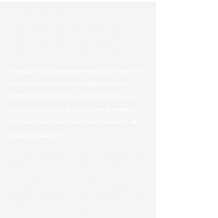
Consulenza e
preventivo gratuiti:
Fissa un appuntamento
Prenota il tuo appuntamento da noi e porta
con te foto e misure orientative! I nostri
Interior Designer sono a disposizione per
aiutarti a sviluppare la tua idea di arredo e
trovare insieme la soluzione più adatta alle
esigenze abitative.
Vieni a trovarci in azienda per
avere il miglior preventivo.
Per noi è importante avere a disposizione
tutte le informazioni e poterle condividere
con voi per darvi un'idea, anche