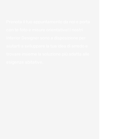
Fissa un appuntamento
Prenota il tuo appuntamento da noi e porta
con te foto e misure orientative! I nostri
Interior Designer sono a disposizione per
aiutarti a sviluppare la tua idea di arredo e
trovare insieme la soluzione più adatta alle
esigenze abitative.
Vieni a trovarci in azienda per
avere il miglior preventivo.
Per noi è importante avere a disposizione
tutte le informazioni e poterle condividere
con voi per darvi un'idea, anche
approssimativa, dei costi.
Ci sono numerosi fattori che influenzano la
variazione dei costi come: