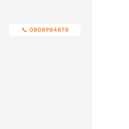
Chiamaci o compila il modulo
0808984878
Nome
Cognome
Email
Telefono