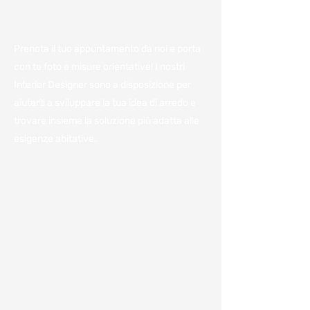
Fissa un appuntamento
Prenota il tuo appuntamento da noi e porta
con te foto e misure orientative! I nostri
Interior Designer sono a disposizione per
aiutarti a sviluppare la tua idea di arredo e
trovare insieme la soluzione più adatta alle
esigenze abitative.
Vieni a trovarci in azienda per
avere il miglior preventivo.
Per noi è importante avere a disposizione
tutte le informazioni e poterle condividere
con voi per darvi un'idea, anche
approssimativa, dei costi.
Ci sono numerosi fattori che influenzano la
variazione dei costi come: