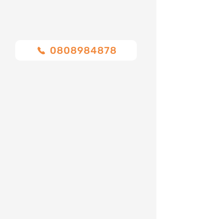
Chiamaci o compila il modulo
0808984878
Nome
Cognome
Email
Telefono