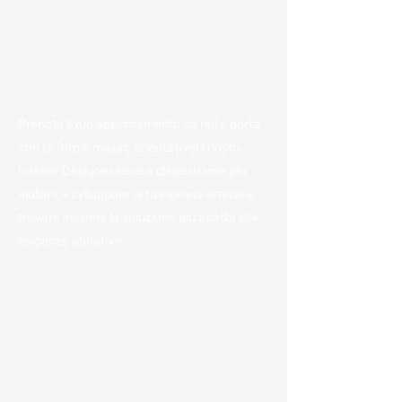
Consulenza e
preventivo gratuiti:
Fissa un appuntamento
Prenota il tuo appuntamento da noi e porta
con te foto e misure orientative! I nostri
Interior Designer sono a disposizione per
aiutarti a sviluppare la tua idea di arredo e
trovare insieme la soluzione più adatta alle
esigenze abitative.
Vieni a trovarci in azienda per
avere il miglior preventivo.
Per noi è importante avere a disposizione
tutte le informazioni e poterle condividere
con voi per darvi un'idea, anche
approssimativa, dei costi.