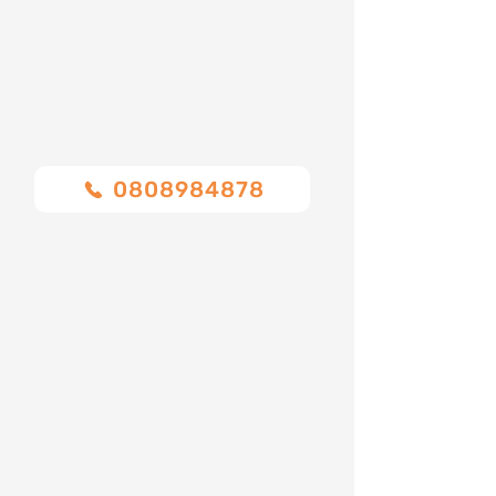
Ci sono numerosi fattori che influenzano la
variazione dei costi come:
Chiamaci o compila il modulo
0808984878
Nome
Cognome
Email