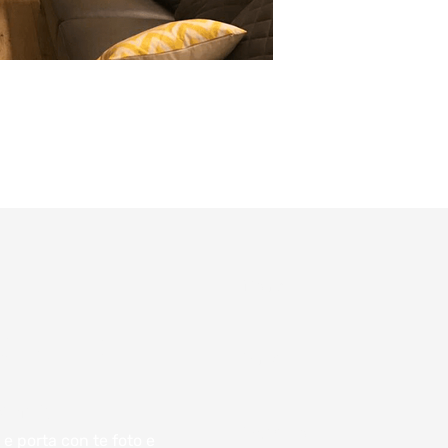
Nome
atuiti:
Email
ento
Indirizzo
e porta con te foto e