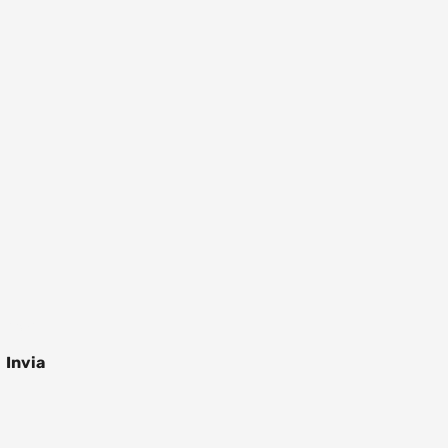
.
zioni
Invia