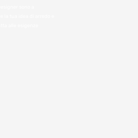
 Designer sono a
e la tua idea di arredo e
Oggetto
tta alle esigenze
Scrivi qui il tuo messaggio..
azienda per
ventivo.
zione tutte le
on voi per darvi un'idea,
nzano la variazione dei
Accetto
termini e condi
 il modulo