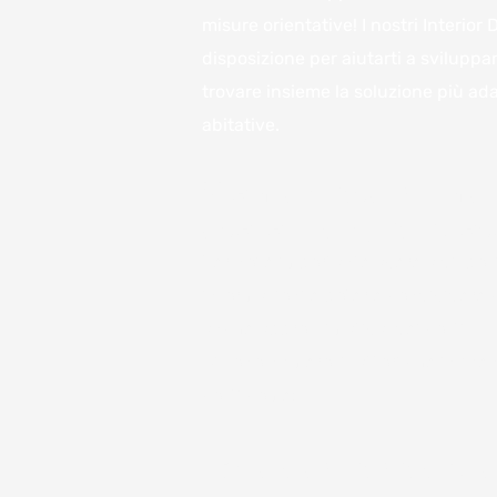
misure orientative! I nostri Interior
disposizione per aiutarti a sviluppar
trovare insieme la soluzione più ada
abitative.
Vieni a trovarci in 
avere il miglior pre
Per noi è importante avere a disposi
informazioni e poterle condividere c
anche approssimativa, dei costi.
Ci sono numerosi fattori che influe
costi come:
Chiamaci o compila