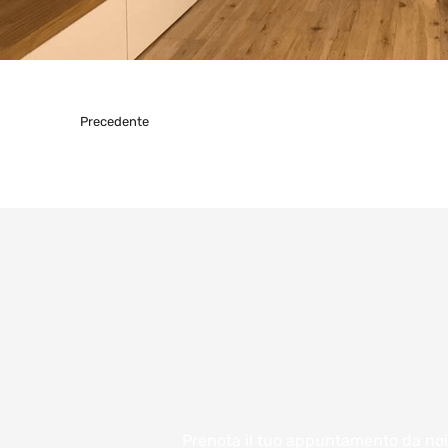
Precedente
Consulenza e
preventivo gr
Fissa un appuntam
Prenota il tuo appuntamento da noi 