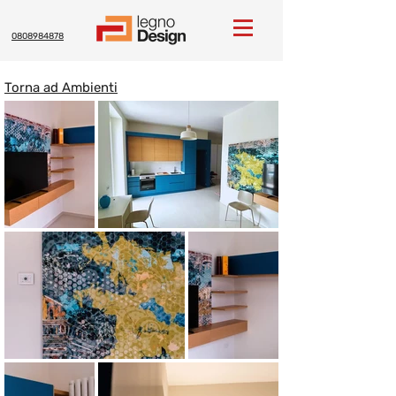
0808984878
Torna ad Ambienti