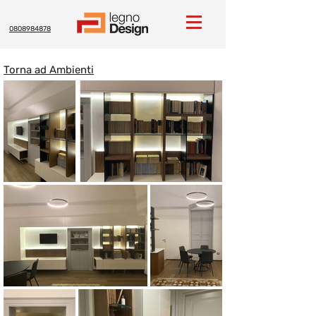
0808984878
Torna ad Ambienti