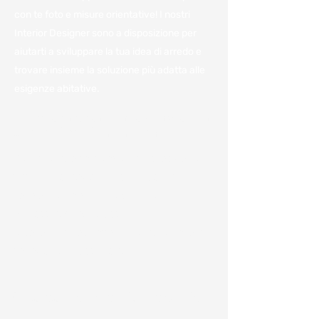
con te foto e misure orientative! I nostri
Interior Designer sono a disposizione per
aiutarti a sviluppare la tua idea di arredo e
trovare insieme la soluzione più adatta alle
esigenze abitative.
Vieni a trovarci in azienda per
avere il miglior preventivo.
Per noi è importante avere a disposizione
tutte le informazioni e poterle condividere
con voi per darvi un'idea, anche
approssimativa, dei costi.
Ci sono numerosi fattori che influenzano la
variazione dei costi come:
Chiamaci o compila il modulo