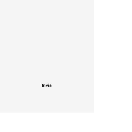
Oggetto
Scrivi qui il tuo messaggio...
Accetto
termini e condizioni
Invia
Sede operativa
Via San Magno, Z.I. - 70033 Corato (BA)
mail:
info@illegnodesign.it