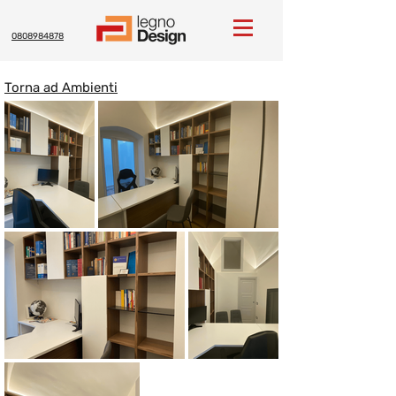
0808984878
Torna ad Ambienti