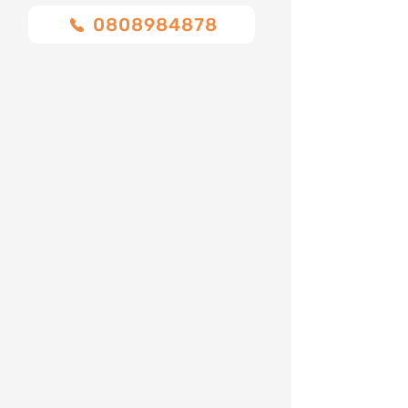
0808984878
Nome
Cognome
Email
Telefono
Indirizzo