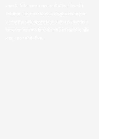
con te foto e misure orientative! I nostri
Interior Designer sono a disposizione per
aiutarti a sviluppare la tua idea di arredo e
trovare insieme la soluzione più adatta alle
esigenze abitative.
Vieni a trovarci in azienda per
avere il miglior preventivo.
Per noi è importante avere a disposizione
tutte le informazioni e poterle condividere
con voi per darvi un'idea, anche
approssimativa, dei costi.
Ci sono numerosi fattori che influenzano la
variazione dei costi come:
Chiamaci o compila il modulo