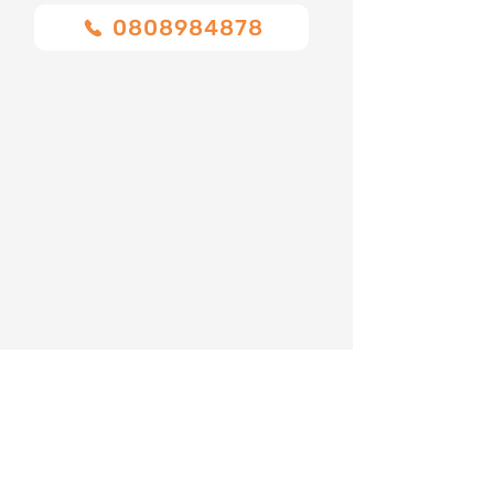
0808984878
Nome
Cognome
Email
Telefono
Indirizzo