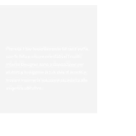
Consulenza e
preventivo gratuiti:
Fissa un appuntamento
Prenota il tuo appuntamento da noi e porta
con te foto e misure orientative! I nostri
Interior Designer sono a disposizione per
aiutarti a sviluppare la tua idea di arredo e
trovare insieme la soluzione più adatta alle
esigenze abitative.
Vieni a trovarci in azienda per
avere il miglior preventivo.
Per noi è importante avere a disposizione
tutte le informazioni e poterle condividere
con voi per darvi un'idea, anche