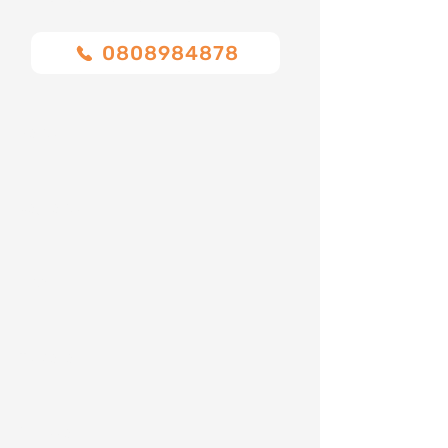
0808984878
Nome
Cognome
Email
Telefono
Indirizzo