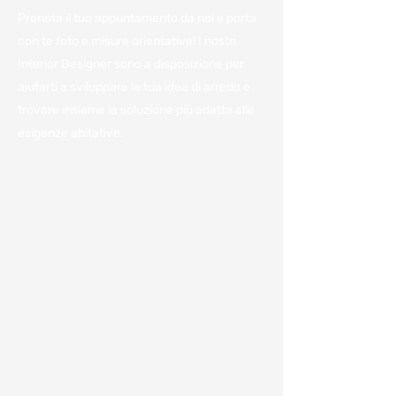
Prenota il tuo appuntamento da noi e porta
con te foto e misure orientative! I nostri
Interior Designer sono a disposizione per
aiutarti a sviluppare la tua idea di arredo e
trovare insieme la soluzione più adatta alle
esigenze abitative.
Vieni a trovarci in azienda per
avere il miglior preventivo.
Per noi è importante avere a disposizione
tutte le informazioni e poterle condividere
con voi per darvi un'idea, anche
approssimativa, dei costi.
Ci sono numerosi fattori che influenzano la
variazione dei costi come:
Chiamaci o compila il modulo